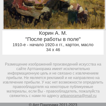
Корин А. М.
"После работы в поле"
1910-е - начало 1920-х гг.
,
картон, масло
34 x 46
Размещение изображений произведений искусства на
сайте Артпанорама имеет исключительно
информационную цель и не связано с извлечением
прибыли. Не является рекламой и не направлено на
извлечение прибыли. У нас нет возможности определить
правообладателя на некоторые публикуемые
материалы, если Вы - правообладатель, пожалуйста
свяжитесь с нами по адресу
artpanorama@mail.ru
© Арт Панорама 2011-2023