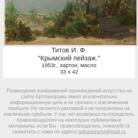
Титов И. Ф.
"Крымский пейзаж."
1953г.
,
картон, масло
33 x 42
Размещение изображений произведений искусства на
сайте Артпанорама имеет исключительно
информационную цель и не связано с извлечением
прибыли. Не является рекламой и не направлено на
извлечение прибыли. У нас нет возможности определить
правообладателя на некоторые публикуемые
материалы, если Вы - правообладатель, пожалуйста
свяжитесь с нами по адресу
artpanorama@mail.ru