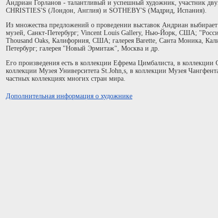
Андриан Горланов - талантливый и успешный художник, участник дв
CHRISTIES'S (Лондон, Англия) и SOTHEBY'S (Мадрид, Испания).
Из множества предложений о проведении выставок Андриан выбирает 
музей, Санкт-Петербург; Vincent Louis Gallery, Нью-Йорк, США; "Росси
Thousand Oaks, Калифорния, США; галерея Barette, Санта Моника, Ка
Петербург; галерея "Новый Эрмитаж", Москва и др.
Его произведения есть в коллекции Ефрема Цимбалиста, в коллекции 
коллекции Музея Университета St.John,s, в коллекции Музея Чангфент
частных коллекциях многих стран мира.
Дополнительная информация о художнике