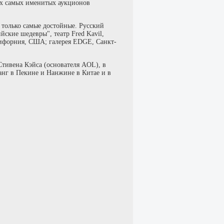
ух самых именитых аукционов
только самые достойные. Русский
йские шедевры", театр Fred Kavil,
лифорния, США; галерея EDGE, Санкт-
Стивена Кэйса (основателя AOL), в
анг в Пекине и Нанжине в Китае и в