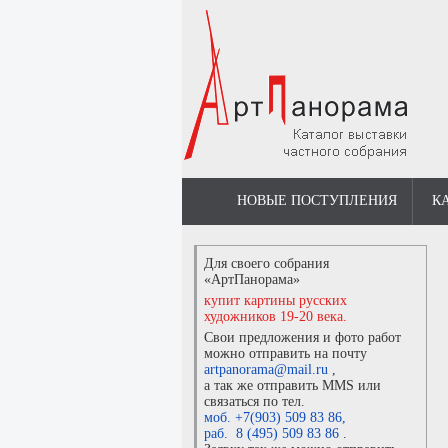
НОВЫЕ ПОСТУПЛЕНИЯ
К
Для своего собрания
«АртПанорама»
купит картины русских
художников 19-20 века.
Свои предложения и фото работ
можно отправить на почту
artpanorama@mail.ru
,
а так же отправить MMS или
связаться по тел.
моб. +7(903) 509 83 86
,
раб. 8 (495) 509 83 86
.