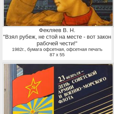
Фекляев В. Н.
"Взял рубеж, не стой на месте - вот закон
рабочей чести!"
1982г.
,
бумага офсетная, офсетная печать
87 x 55