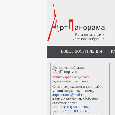
НОВЫЕ ПОСТУПЛЕНИЯ
К
Для своего собрания
«АртПанорама»
купит картины русских
художников 19-20 века.
Свои предложения и фото работ
можно отправить на почту
artpanorama@mail.ru
,
а так же отправить MMS или
связаться по тел.
моб. +7(903) 509 83 86
,
раб. 8 (495) 509 83 86
.