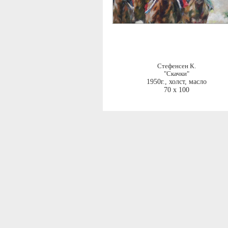
Стефенсен К.
"Скачки"
1950г.
,
холст, масло
70 x 100