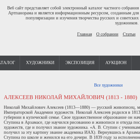
Веб сайт представляет собой электронный каталог частного собрания
Артпанорама и является информационным ресурсом, созданным для
популяризации и изучения творчества русских и советских
художников.
Главная
О собрании
Статьи
АТАЛОГ
ХУДОЖНИКИ
ЭКСПОЗИЦИЯ
АУКЦИОН
Все художники
АЛЕКСЕЕВ НИКОЛАЙ МИХАЙЛОВИЧ (1813 - 1880)
Николай Михайлович Алексеев (1813—1880) — русский живописец, мо
Императорской Академии художеств. Николай Алексеев родился в 1813
губернии в купеческой семье. Свое художественное образование он на
Ступина в Арзамасе, где научился рисованию и живописи и откуда п
художеств, где и получил звание художника. «А. В. Ступин с ученика
получил за эту картину звание академика ИАХ). Вернувшись в Арзама
Ступина по школе и женился на его дочери. В 1839 году за исполнени