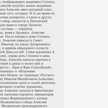
р, изображающих академика Ступина,
лексеев получил звание академика
на Алексеев завел натурный класс,
роме того, историю. В то же время он
очень колоритно, а также и других
 собор, иконостас в Пензенский
для храма в городе Уральске,
ую пустынь — портреты
ц, живя в Арзамасе, Алексеев
ью. После пожара в доме Ступина,
 Алексеев переехал в Санкт-
 Николая; по заказу Департамента
 в церковь образцового полка (в
ятой Девы на неб. Семья художника А.
сеев, справа дочь Ступина и жена
бора, Алексеев написал картины в
метров в длину и юолее трёх в
иста», «Брак в Кане Галилейской»,
грешницы» и «Исцеление
евич Петров, на страницах «Русского
тву Николая Михайловича Алексеева:
положением групп и силой светотени.
рактерное отличие художника,
у Алексеев считался в брюлловское
ыли написаны портреты: императоров
ветника Жадимировского, купцов
Исаакиевского собора Алексеев
. Мозаические произведения его