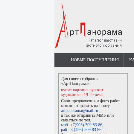
НОВЫЕ ПОСТУПЛЕНИЯ
К
Для своего собрания
«АртПанорама»
купит картины русских
художников 19-20 века.
Свои предложения и фото работ
можно отправить на почту
artpanorama@mail.ru
,
а так же отправить MMS или
связаться по тел.
моб. +7(903) 509 83 86
,
раб. 8 (495) 509 83 86
.