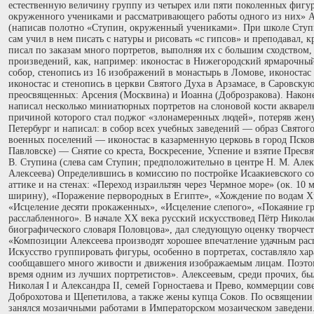
естественную величину группу из четырех или пяти поколенных фигу
окруженного учениками и рассматривающего работы одного из них» А
(написав полотно «Ступин, окруженный учениками». При школе Ступи
сам учил в нем писать с натуры и рисовать «с гипсов» и преподавал, к
писал по заказам много портретов, выполняя их с большим сходством, 
произведений, как, например: иконостас в Нижегородский ярмарочный
собор, стенопись из 16 изображений в монастырь в Ломове, иконостас 
иконостас и стенопись в церкви Святого Духа в Арзамасе, в Саровск
преосвященных: Арсения (Москвина) и Иоанна (Доброзракова). Наконе
написал несколько миниатюрных портретов на слоновой кости акварел
причиной которого стал поджог «злонамеренных людей», потеряв жену,
Петербург и написал: в собор всех учебных заведений — образ Святого
военных поселений — иконостас в казарменную церковь в город Псков;
Павловске) — Снятие со креста, Воскресение, Успение и взятие Пресв
В. Ступина (слева сам Ступин; предположительно в центре Н. М. Алек
Алексеева) Определившись в комиссию по постройке Исаакиевского со
аттике и на стенах: «Переход израильтян через Чермное море» (ок. 10 
ширину), «Поражение первородных в Египте», «Хождение по водам Хр
«Исцеление десяти прокаженных», «Исцеление слепого», «Покаяние 
расслабленного». В начале XX века русский искусствовед Пётр Никола
биографического словаря Половцова», дал следующую оценку творчес
«Композиции Алексеева производят хорошее впечатление удачным рас
Искусство группировать фигуры, особенно в портретах, составляло ха
сообщавшего много живости и движения изображаемым лицам. Поэтом
время одним из лучших портретистов». Алексеевым, среди прочих, б
Николая I и Александра II, семей Горностаева и Прево, коммерции со
Доброхотова и Щепетилова, а также жены купца Соков. По освящении 
занялся мозаичными работами в Императорском мозаическом заведени