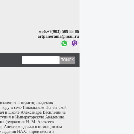
моб.+7(903) 509 83 86
artpanorama@mail.ru
заичист и педагог, академик
 году в селе Никольском Пензенской
чал в школе Александра Васильевича
оступил в Императорскую Академию
ми» (художник Н. М. Алексеев
с, Алексеев сделался помощником
е задания ИАХ: «произвести в