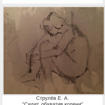
Струлёв Е. А.
"Сидит, обхватив колени"