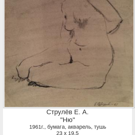
Струлёв Е. А.
"Ню"
1961г.
,
бумага, акварель, тушь
23 x 19,5