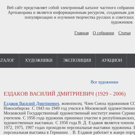
Веб сайт представляет собой электронный каталог частного собрания
Артпанорама и является информационным ресурсом, созданным для
популяризации и изучения творчества русских и советских
художников.
Главная
О собрании
Статьи
АТАЛОГ
ХУДОЖНИКИ
ЭКСПОЗИЦИЯ
АУКЦИОН
Все художники
ЕЗДАКОВ ВАСИЛИЙ ДМИТРИЕВИЧ (1929 - 2006)
Ездаков Василий Дмитриевич
, живописец. Член Союза художников ССС
Новосибирске. С 1943 по 1949 год учился в Московской художественно
Московский Государственный художественный институт имени Суриков
учителем. С 1956 года художник принимал участие в республикански
художественных выставках. С 1958 года В. Д. Ездаков является члено
1972, 1975, 1997 годах проходили персональные выставки художника. В
персональная выставка в Германии. . В. Ездаков работает в жанре порт