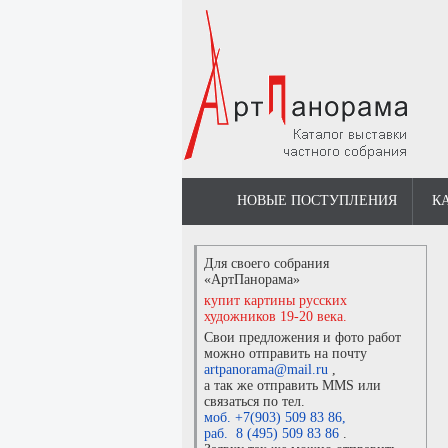
НОВЫЕ ПОСТУПЛЕНИЯ
К
Для своего собрания
«АртПанорама»
купит картины русских
художников 19-20 века.
Свои предложения и фото работ
можно отправить на почту
artpanorama@mail.ru
,
а так же отправить MMS или
связаться по тел.
моб. +7(903) 509 83 86
,
раб. 8 (495) 509 83 86
.