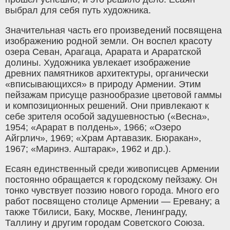
выбрал для себя путь художника.
Значительная часть его произведений посвящена
изображению родной земли. Он воспел красоту
озера Севан, Арагаца, Арарата и Араратской
долины. Художника увлекает изображение
древних памятников архитектуры, органически
«вписывающихся» в природу Армении. Этим
пейзажам присуще разнообразие цветовой гаммы
и композиционных решений. Они привлекают к
себе зрителя особой задушевностью («Весна»,
1954; «Арарат в полдень», 1966; «Озеро
Айгрлич», 1969; «Храм Артавазик. Бюракан»,
1967; «Маринэ. Аштарак», 1962 и др.).
Есаян единственный среди живописцев Армении
постоянно обращается к городскому пейзажу. Он
тонко чувствует поэзию нового города. Много его
работ посвящено столице Армении — Еревану; а
также Тбилиси, Баку, Москве, Ленинграду,
Таллину и другим городам Советского Союза.