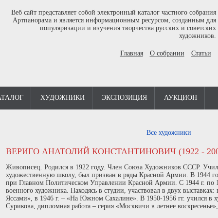
Веб сайт представляет собой электронный каталог частного собрания
Артпанорама и является информационным ресурсом, созданным для
популяризации и изучения творчества русских и советских
художников.
Главная
О собрании
Статьи
АТАЛОГ
ХУДОЖНИКИ
ЭКСПОЗИЦИЯ
АУКЦИОН
Все художники
ВЕРИГО АНАТОЛИЙ КОНСТАНТИНОВИЧ (1922 - 200
Живописец. Родился в 1922 году. Член Союза Художников СССР. Учил
художественную школу, был призван в ряды Красной Армии. В 1944 го
при Главном Политическом Управлении Красной Армии. С 1944 г. по 19
военного художника. Находясь в студии, участвовал в двух выставках: 
Яссами», в 1946 г. – «На Южном Сахалине». В 1950-1956 гг. учился в 
Сурикова, дипломная работа – серия «Москвичи в летнее воскресенье»