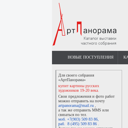
НОВЫЕ ПОСТУПЛЕНИЯ
К
Для своего собрания
«АртПанорама»
купит картины русских
художников 19-20 века.
Свои предложения и фото работ
можно отправить на почту
artpanorama@mail.ru
,
а так же отправить MMS или
связаться по тел.
моб. +7(903) 509 83 86
,
раб. 8 (495) 509 83 86
.