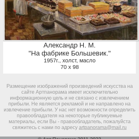
Александр Н. М.
"На фабрике Большевик."
1957г.
,
холст, масло
70 x 98
Размещение изображений произведений искусства на
сайте Артпанорама имеет исключительно
информационную цель и не связано с извлечением
прибыли. Не является рекламой и не направлено на
извлечение прибыли. У нас нет возможности определить
правообладателя на некоторые публикуемые
материалы, если Вы - правообладатель, пожалуйста
свяжитесь с нами по адресу
artpanorama@mail.ru