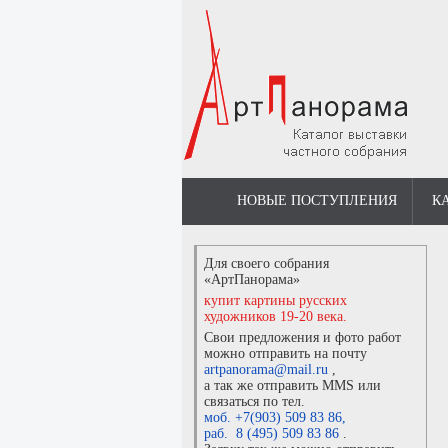
НОВЫЕ ПОСТУПЛЕНИЯ
К
Для своего собрания
«АртПанорама»
купит картины русских
художников 19-20 века.
Свои предложения и фото работ
можно отправить на почту
artpanorama@mail.ru
,
а так же отправить MMS или
связаться по тел.
моб. +7(903) 509 83 86
,
раб. 8 (495) 509 83 86
.