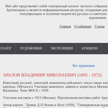
Веб сайт представляет собой электронный каталог частного собрания
Артпанорама и является информационным ресурсом, созданным для
популяризации и изучения творчества русских и советских
художников.
Главная
О собрании
Статьи
АТАЛОГ
ХУДОЖНИКИ
ЭКСПОЗИЦИЯ
АУКЦИОН
Все художники
АРАЛОВ ВЛАДИМИР НИКОЛАЕВИЧ (1893 - 1972)
Известный русский, советский живописец-пейзажист, писал также на
картины. Обучался в Училище живописи, ваяния и зодчества в Москве 
Васнецова. Член МОСХ с 1939.
Участник выставок с 1913 (Москва). Персональная выставка работ Арал
Автор картин: "Домик Д.П.Чехова в Ялте (1939), "Тимирязевская акаде