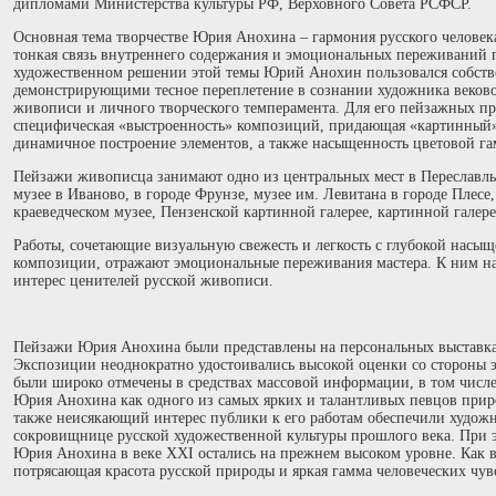
дипломами Министерства культуры РФ, Верховного Совета РСФСР.
Основная тема творчестве Юрия Анохина – гармония русского человек
тонкая связь внутреннего содержания и эмоциональных переживаний 
художественном решении этой темы Юрий Анохин пользовался собст
демонстрирующими тесное переплетение в сознании художника веков
живописи и личного творческого темперамента. Для его пейзажных п
специфическая «выстроенность» композиций, придающая «картинный»
динамичное построение элементов, а также насыщенность цветовой г
Пейзажи живописца занимают одно из центральных мест в Переславль
музее в Иваново, в городе Фрунзе, музее им. Левитана в городе Плесе
краеведческом музее, Пензенской картинной галерее, картинной галер
Работы, сочетающие визуальную свежесть и легкость с глубокой насыщ
композиции, отражают эмоциональные переживания мастера. К ним на
интерес ценителей русской живописи.
Пейзажи Юрия Анохина были представлены на персональных выставках 
Экспозиции неоднократно удостоивались высокой оценки со стороны э
были широко отмечены в средствах массовой информации, в том числ
Юрия Анохина как одного из самых ярких и талантливых певцов прир
также неисякающий интерес публики к его работам обеспечили художн
сокровищнице русской художественной культуры прошлого века. При эт
Юрия Анохина в веке XXI остались на прежнем высоком уровне. Как в
потрясающая красота русской природы и яркая гамма человеческих чув