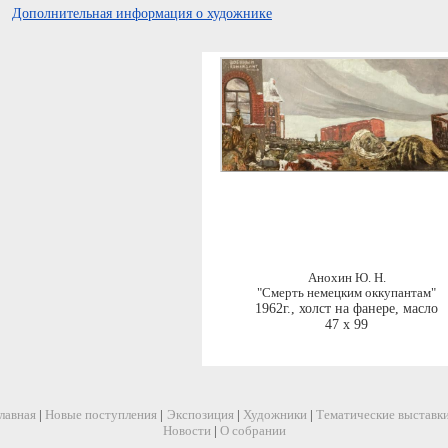
Дополнительная информация о художнике
Анохин Ю. Н.
"Смерть немецким оккупантам"
1962г.
,
холст на фанере, масло
47 x 99
лавная
|
Новые поступления
|
Экспозиция
|
Художники
|
Тематические выставк
Новости
|
О собрании