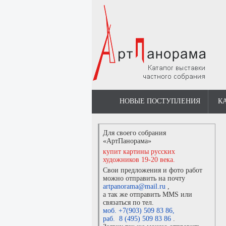
НОВЫЕ ПОСТУПЛЕНИЯ
К
Для своего собрания
«АртПанорама»
купит картины русских
художников 19-20 века.
Свои предложения и фото работ
можно отправить на почту
artpanorama@mail.ru
,
а так же отправить MMS или
связаться по тел.
моб. +7(903) 509 83 86
,
раб. 8 (495) 509 83 86
.