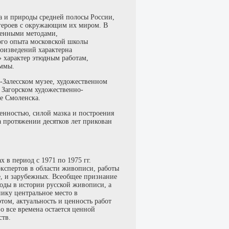
а и природы средней полосы России,
героев с окружающим их миром. В
венными методами,
ого опыта московской школы
роизведений характерна
 характер этюдным работам,
аммы.
-Залесском музее, художественном
, Загорском художественно-
ее Смоленска.
енностью, силой мазка и построения
 протяжении десятков лет прикован
в период с 1971 по 1975 гг.
кспертов в области живописи, работы
е, и зарубежных. Всеобщее признание
оды в истории русской живописи, а
ику центральное место в
ом, актуальность и ценность работ
о все времена остается ценной
ств.