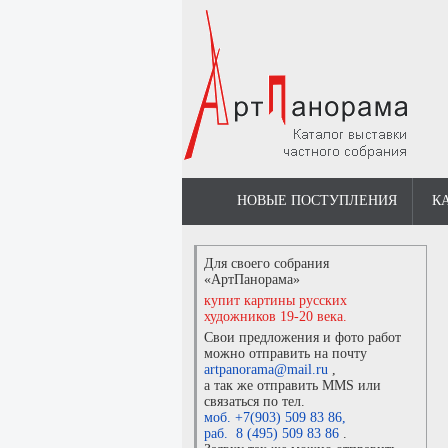
НОВЫЕ ПОСТУПЛЕНИЯ
К
Для своего собрания
«АртПанорама»
купит картины русских
художников 19-20 века.
Свои предложения и фото работ
можно отправить на почту
artpanorama@mail.ru
,
а так же отправить MMS или
связаться по тел.
моб. +7(903) 509 83 86
,
раб. 8 (495) 509 83 86
.