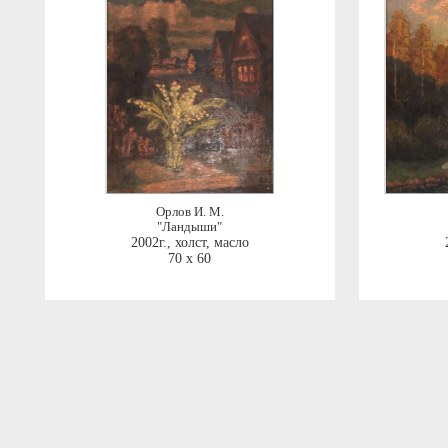
Орлов И. М.
"Ландыши"
2002г.
,
холст, масло
70 x 60