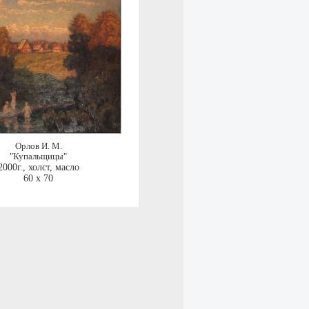
Орлов И. М.
"Купальщицы"
2000г.
,
холст, масло
60 x 70