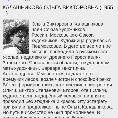
КАЛАШНИКОВА ОЛЬГА ВИКТОРОВНА (1955
- )
Ольга Викторовна Калашникова,
член Союза художников
России, Московского Союза
художников. Художница родилась в
Подмосковье. В детстве все летние
месяцы проводила в русском селе
Усолье, недалеко от древнего Переславля-
Залесского Ярославской области, откуда родом
мать художницы, Варвара Никитична
Александрова. Именно там, недалеко от
дремучих лесов, возле чистой и спокойной речки
Вёксы формировались эстетические пристрастия
Ольги. Виктор Степанович Егоров, отец Ольги,
художественно-одарённый человек, ни дня не
проводил без этюдника и красок. Эту эстафету
приняла и продолжает ныне Ольга Калашникова.
Но путь в искусство не был прямолинеен. В
начале будущая художница выбрала