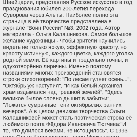
Швейцарии, представляя Русское искусство в год
празднования юбилея 200-летия перехода
Суворова через Альпы. Наиболее полно эта
страница в её творчестве представлена в
журнале "Воин России" №3, 2002 года. Автор
материала - Ольга Калашникова. Самое большое
желание художницы - чтобы зрители научились
видеть не только яркую, эффектную красоту, но
красоту истинную, каждого цветка, каждого уголка
родной земли. Её картины и предельно точны, и
одухотворённо лиричны. Именно поэтому
названиями многих произведений становятся
строки стихотворений: "По лесам гуляет осень...",
"Октябрь уж наступил", "И как белый Архангел
храм вздымался над грешной землёй", "Здесь
великое былое словно дышит в забытьи",
"Ложатся сумрачные тени октябрьских ранних
вечеров". А в целом девизом творчества Ольги
Калашниковой может стать поэтическая строка её
любимого поэта Фёдора Ивановича Тютчева:"И
то, что длилося веками, не истощилось". С 1993
года Ольга Калашникова - член Московского