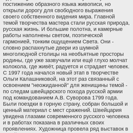
постижению образного языка живописи, но
открыли дорогу для свободного выражения
своего собственного видения мира. Главной
темой творчества мастера стали русская природа,
русская жизнь. И большие полотна, и камерные
работы наполнены светом, поэтической
гармонией, тонким ощущением Света. Они -
словно распахнутые двери из шумной
многолюдной столицы на необъятные просторы
родины, где уже зазвучали или ещё глухо молчат
колокола, где живёт, радуется и страдает человек.
С 1997 года начался новый этап в творчестве
Ольги Калашниковой, на этот раз связанный с
освоением "неожиданной" для женищины темой -
по следам швейцарского похода русской армии
под командованием А.В. Суворова 1799 года.
Были поездки в горную страну, собран большой и
ценный материал с мест сражений. Швейцария
увидена глазами современного русского человека
и в работах показана в различных своих
проявлениях. Художница провела ряд выставок в