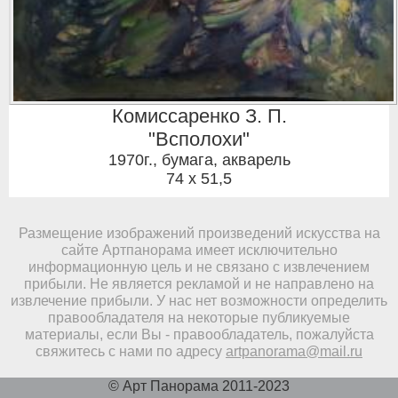
Комиссаренко З. П.
"Всполохи"
1970г.
,
бумага, акварель
74 x 51,5
Размещение изображений произведений искусства на
сайте Артпанорама имеет исключительно
информационную цель и не связано с извлечением
прибыли. Не является рекламой и не направлено на
извлечение прибыли. У нас нет возможности определить
правообладателя на некоторые публикуемые
материалы, если Вы - правообладатель, пожалуйста
свяжитесь с нами по адресу
artpanorama@mail.ru
© Арт Панорама 2011-2023