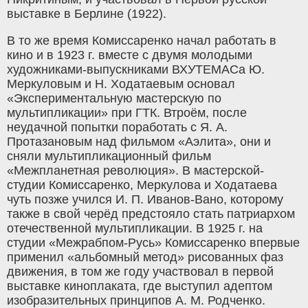
выставке в Берлине (1922).
В то же время Комиссаренко начал работать в
кино и в 1923 г. вместе с двумя молодыми
художниками-выпускниками ВХУТЕМАСа Ю.
Меркуловым и Н. Ходатаевым основал
«Экспериментальную мастерскую по
мультипликации» при ГТК. Втроём, после
неудачной попытки поработать с Я. А.
Протазановым над фильмом «Аэлита», они и
сняли мультипликационный фильм
«Межпланетная революция». В мастерской-
студии Комиссаренко, Меркулова и Ходатаева
чуть позже учился И. П. Иванов-Вано, которому
также в свой черёд предстояло стать патриархом
отечественной мультипликации. В 1925 г. на
студии «Межрабпом-Русь» Комиссаренко впервые
применил «альбомный метод» рисованных фаз
движения, в том же году участвовал в первой
выставке киноплаката, где выступил адептом
изобразительных принципов А. М. Родченко.