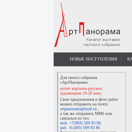
НОВЫЕ ПОСТУПЛЕНИЯ
К
Для своего собрания
«АртПанорама»
купит картины русских
художников 19-20 века.
Свои предложения и фото работ
можно отправить на почту
artpanorama@mail.ru
,
а так же отправить MMS или
связаться по тел.
моб. +7(903) 509 83 86
,
раб. 8 (495) 509 83 86
.