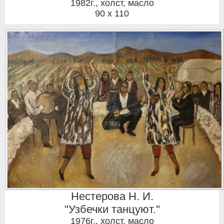
1982г.
,
холст, масло
90 x 110
Нестерова Н. И.
"Узбечки танцуют."
1976г.
,
холст, масло