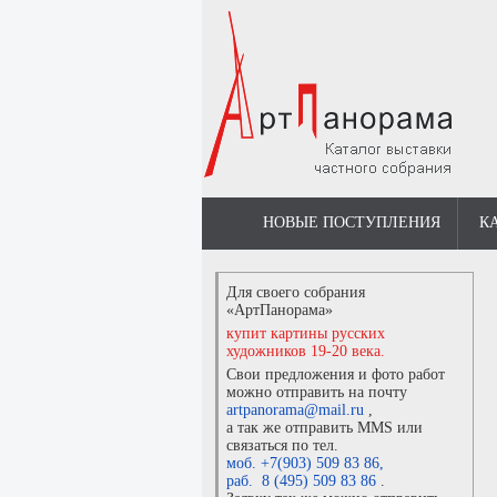
НОВЫЕ ПОСТУПЛЕНИЯ
К
Для своего собрания
«АртПанорама»
купит картины русских
художников 19-20 века.
Свои предложения и фото работ
можно отправить на почту
artpanorama@mail.ru
,
а так же отправить MMS или
связаться по тел.
моб. +7(903) 509 83 86
,
раб. 8 (495) 509 83 86
.