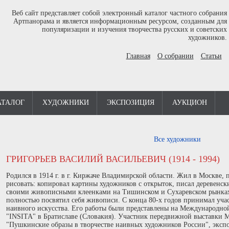
Веб сайт представляет собой электронный каталог частного собрания
Артпанорама и является информационным ресурсом, созданным для
популяризации и изучения творчества русских и советских
художников.
Главная
О собрании
Статьи
АТАЛОГ
ХУДОЖНИКИ
ЭКСПОЗИЦИЯ
АУКЦИОН
Все художники
ГРИГОРЬЕВ ВАСИЛИЙ ВАСИЛЬЕВИЧ (1914 - 1994)
Родился в 1914 г. в г. Киржаче Владимирской области. Жил в Москве, 
рисовать: копировал картины художников с открыток, писал деревенск
своими живописными клеенками на Тишинском и Сухаревском рынках
полностью посвятил себя живописи. С конца 80-х годов принимал уча
наивного искусства. Его работы были представлены на Международной
"INSITA" в Братиславе (Словакия). Участник передвижной выставки М
"Пушкинские образы в творчестве наивных художников России", экспо