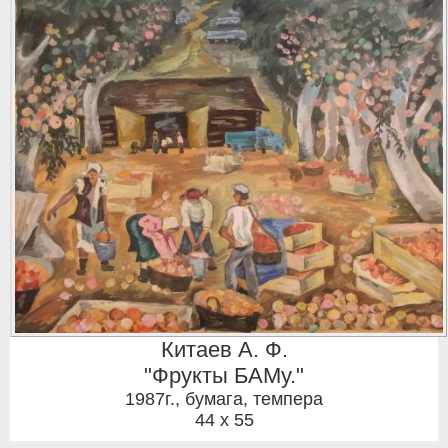
Китаев А. Ф.
"Фрукты БАМу."
1987г.
,
бумага, темпера
44 x 55