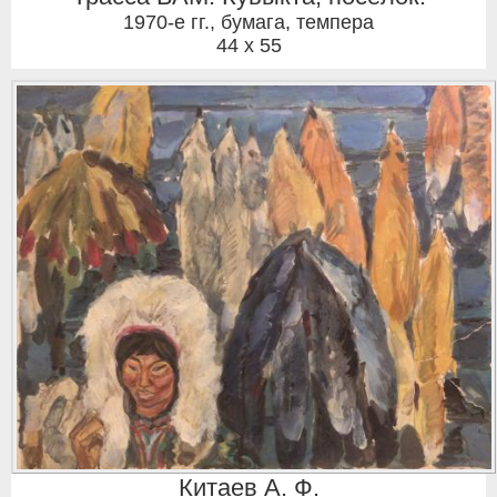
1970-е гг.
,
бумага, темпера
44 x 55
Китаев А. Ф.