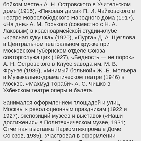
бойком месте» А. Н. Островского в Учительском
доме (1915), «Пиковая дама» П. И. Чайковского в
Театре Новослободского Народного дома (1917),
«На дне» А. М. Горького (совместно с Н. А.
Лаковым) в красноармейской студии-клубе
«Красная кукушка» (1920), «Пурга» Д. А. Щеглова
в Центральном театральном кружке при
Московском губернском отделе Союза
совторгслужащих (1927), «Бедность — не порок»
А. Н. Островского в Клубе завода им. М. В.
Фрунзе (1936), «Мнимый больной» Ж.-Б. Мольера
в Музыкально-драматическом театре (1946) в
Москве, «Махмуд Тораби» А. С. Чишко в
Узбекском театре оперы и балета.
Занимался оформлением площадей и улиц
Москвы к революционным праздникам (1922 и
1927), экспозиций музеев и выставок («Наши
достижения» в Политехническом музее, 1931;
Отчетная выставка Наркомтяжпрома в Доме
Союзов, 1935). Участвовал в оформлении