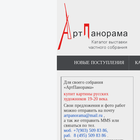
НОВЫЕ ПОСТУПЛЕНИЯ
К
Для своего собрания
«АртПанорама»
купит картины русских
художников 19-20 века.
Свои предложения и фото работ
можно отправить на почту
artpanorama@mail.ru
,
а так же отправить MMS или
связаться по тел.
моб. +7(903) 509 83 86
,
раб. 8 (495) 509 83 86
.