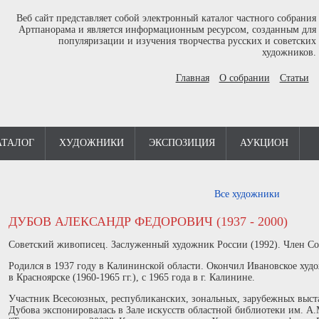
Веб сайт представляет собой электронный каталог частного собрания
Артпанорама и является информационным ресурсом, созданным для
популяризации и изучения творчества русских и советских
художников.
Главная
О собрании
Статьи
АТАЛОГ
ХУДОЖНИКИ
ЭКСПОЗИЦИЯ
АУКЦИОН
Все художники
ДУБОВ АЛЕКСАНДР ФЕДОРОВИЧ (1937 - 2000)
Советский живописец. Заслуженный художник России (1992). Член С
Родился в 1937 году в Калининской области. Окончил Ивановское худ
в Красноярске (1960-1965 гг.), с 1965 года в г. Калинине.
Участник Всесоюзных, республиканских, зональных, зарубежных выста
Дубова экспонировалась в Зале искусств областной библиотеки им. А.