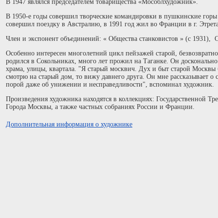
В 1947 являлся председателем товарищества «Мособлхудожник».
В 1950-е годы совершил творческие командировки в пушкинские горы 
совершил поездку в Австралию, в 1991 год жил во Франции в г. Этрета
Член и экспонент объединений: « Общества станковистов » (с 1931), 
Особенно интересен многолетний цикл пейзажей старой, безвозврат
родился в Сокольниках, много лет прожил на Таганке. Он доскональн
храма, улицы, квартала. "Я старый москвич. Дух и быт старой Москвы
смотрю на старый дом, то вижу давнего друга. Он мне рассказывает о с
порой даже об унижении и несправедливости", вспоминал художник.
Произведения художника находятся в коллекциях: Государственной Тре
Города Москвы, а также частных собраниях России и Франции.
Дополнительная информация о художнике