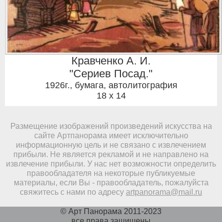
Кравченко А. И.
"Сериев Посад."
1926г.
,
бумага, автолитография
18 x 14
Размещение изображений произведений искусства на
сайте Артпанорама имеет исключительно
информационную цель и не связано с извлечением
прибыли. Не является рекламой и не направлено на
извлечение прибыли. У нас нет возможности определить
правообладателя на некоторые публикуемые
материалы, если Вы - правообладатель, пожалуйста
свяжитесь с нами по адресу
artpanorama@mail.ru
© Арт Панорама 2011-2023
все права защищены