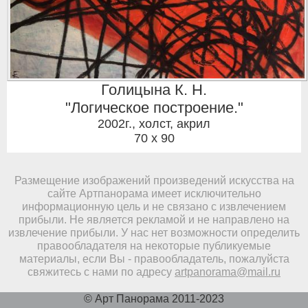
Голицына К. Н.
"Логическое построение."
2002г.
,
холст, акрил
70 x 90
Размещение изображений произведений искусства на
сайте Артпанорама имеет исключительно
информационную цель и не связано с извлечением
прибыли. Не является рекламой и не направлено на
извлечение прибыли. У нас нет возможности определить
правообладателя на некоторые публикуемые
материалы, если Вы - правообладатель, пожалуйста
свяжитесь с нами по адресу
artpanorama@mail.ru
© Арт Панорама 2011-2023