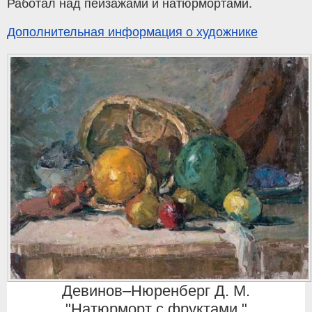
Работал над пейзажами и натюрмортами.
Дополнительная информация о художнике
Девинов–Нюренберг Д. М.
"Натюрморт с фруктами."