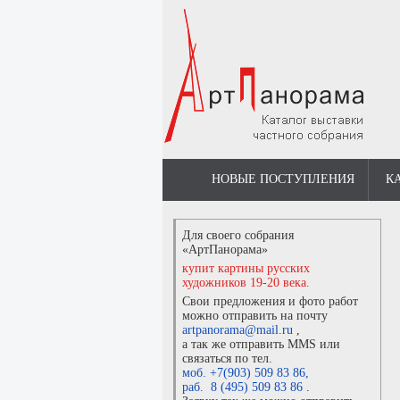
НОВЫЕ ПОСТУПЛЕНИЯ
К
Для своего собрания
«АртПанорама»
купит картины русских
художников 19-20 века.
Свои предложения и фото работ
можно отправить на почту
artpanorama@mail.ru
,
а так же отправить MMS или
связаться по тел.
моб. +7(903) 509 83 86
,
раб. 8 (495) 509 83 86
.