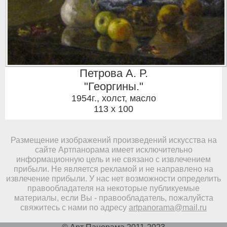
Петрова А. Р.
"Георгины."
1954г.
,
холст, масло
113 x 100
Размещение изображений произведений искусства на
сайте Артпанорама имеет исключительно
информационную цель и не связано с извлечением
прибыли. Не является рекламой и не направлено на
извлечение прибыли. У нас нет возможности определить
правообладателя на некоторые публикуемые
материалы, если Вы - правообладатель, пожалуйста
свяжитесь с нами по адресу
artpanorama@mail.ru
© Арт Панорама 2011-2023