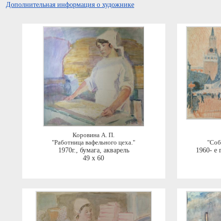
Дополнительная информация о художнике
Коровина А. П.
"Работница вафельного цеха."
"Соб
1970г.
,
бумага, акварель
1960- е г
49 x 60