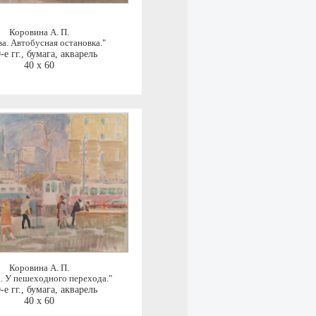
Коровина А. П.
а. Автобусная остановка."
-е гг.
,
бумага, акварель
40 x 60
Коровина А. П.
. У пешеходного перехода."
-е гг.
,
бумага, акварель
40 x 60