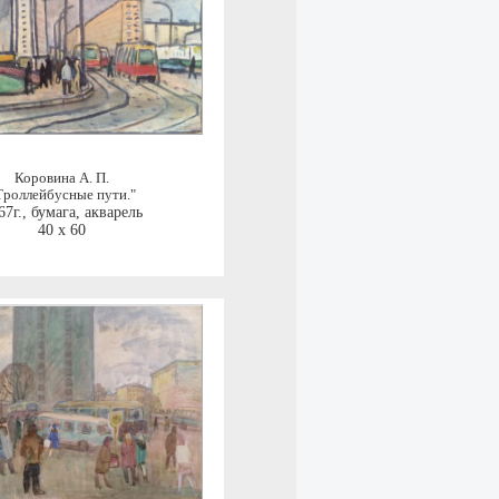
Коровина А. П.
Троллейбусные пути."
67г.
,
бумага, акварель
40 x 60