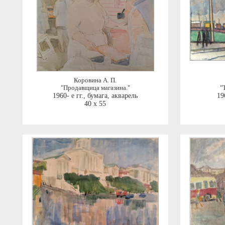
Коровина А. П.
"Продавщица магазина."
"
1960- е гг.
,
бумага, акварель
19
40 x 55