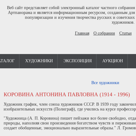
Веб сайт представляет собой электронный каталог частного собрания
Артпанорама и является информационным ресурсом, созданным для
популяризации и изучения творчества русских и советских
художников.
Главная
О собрании
Статьи
АТАЛОГ
ХУДОЖНИКИ
ЭКСПОЗИЦИЯ
АУКЦИОН
Все художники
КОРОВИНА АНТОНИНА ПАВЛОВНА (1914 - 1996)
Художник график, член союза художников СССР. В 1939 году закончи
изобразительных искусств (Полиграф), где учились на курсе профессор
"Художница (А. П. Коровина) пишет пейзажи все более свободно, отд
природы, наполняя свои произведения богатством чувств и переживани
создает обобщенные, эмоционально выразительные образы." Л. Громова,