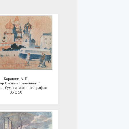
Коровина А. П.
ор Василия Блаженного"
г.
,
бумага, автолитография
35 x 50