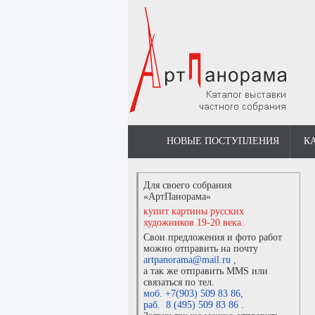
НОВЫЕ ПОСТУПЛЕНИЯ
К
Для своего собрания
«АртПанорама»
купит картины русских
художников 19-20 века.
Свои предложения и фото работ
можно отправить на почту
artpanorama@mail.ru
,
а так же отправить MMS или
связаться по тел.
моб. +7(903) 509 83 86
,
раб. 8 (495) 509 83 86
.