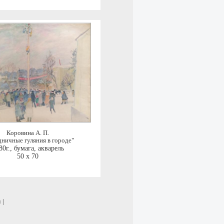
Коровина А. П.
дничные гуляния в городе"
80г.
,
бумага, акварель
50 x 70
и
|