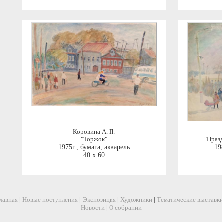
Коровина А. П.
"Торжок"
"Праз
1975г.
,
бумага, акварель
19
40 x 60
лавная
|
Новые поступления
|
Экспозиция
|
Художники
|
Тематические выставк
Новости
|
О собрании