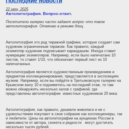
Последние новости
22 июн, 2025
Автолитография. Вопрос-ответ.
Посетители галереи часто задают вопрос что такое
автолитография. Отвечаю в режиме блиц.
Автолитогрфия это род тиражной графики, которую создает сам
художник ограниченным тиражом. Как правило, каждый
экземпляр художник подписывает карандашом. Иногда ставит
нумерацию экземпляров. Например, если было напечатано 10
листов, то ставят 1/10, что обозначает первый лист из 10
напечатанных.
Автолитография является художественным произведением и
предметом коллекционирования, представляется в экспозициях
музеев. Например, если вы пойдёте в Третьяковскую галерею на
Крымском валу 10 и подниметесь на последний этаж, то там
можно обнаружить несколько залов с графикой, где
представлены автолитографии известных художников 20 века.
Автолитография, как правило, дешевле живописи и ее с
удовольствием покупают в свое собрание как коллекционеры, так
и любители. Цены на автолитографии на аукционах России в
зависимости от автора, сюжета и редкости могут достигать
несколько тысяч рублей..