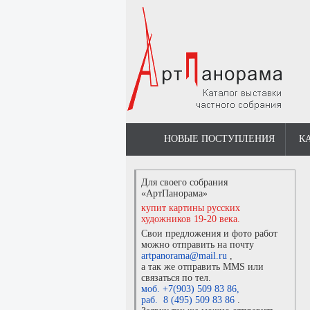
НОВЫЕ ПОСТУПЛЕНИЯ
К
Для своего собрания
«АртПанорама»
купит картины русских
художников 19-20 века.
Свои предложения и фото работ
можно отправить на почту
artpanorama@mail.ru
,
а так же отправить MMS или
связаться по тел.
моб. +7(903) 509 83 86
,
раб. 8 (495) 509 83 86
.