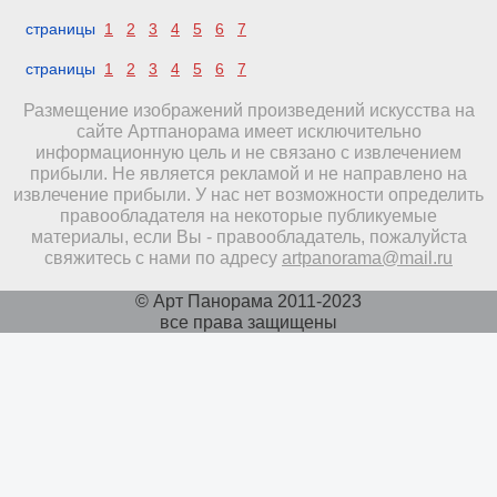
страницы
1
2
3
4
5
6
7
страницы
1
2
3
4
5
6
7
Размещение изображений произведений искусства на
сайте Артпанорама имеет исключительно
информационную цель и не связано с извлечением
прибыли. Не является рекламой и не направлено на
извлечение прибыли. У нас нет возможности определить
правообладателя на некоторые публикуемые
материалы, если Вы - правообладатель, пожалуйста
свяжитесь с нами по адресу
artpanorama@mail.ru
© Арт Панорама 2011-2023
все права защищены