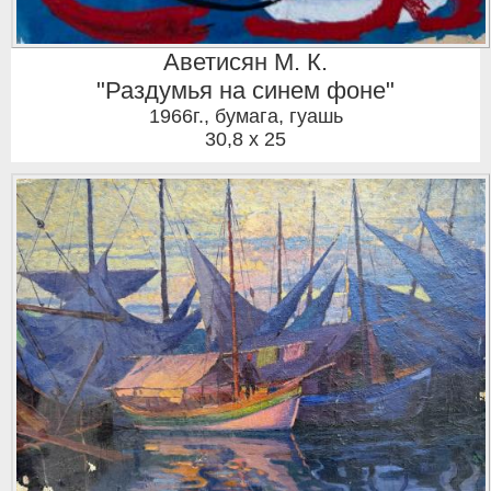
Аветисян М. К.
"Раздумья на синем фоне"
1966г.
,
бумага, гуашь
30,8 x 25