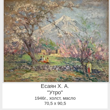
Есаян Х. А.
"Утро"
1946г.
,
холст, масло
70,5 x 90,5