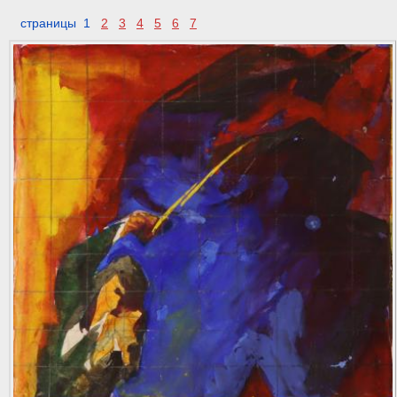
страницы 1
2
3
4
5
6
7