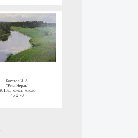
Богатов И. А.
"Река Нерль"
2013г.
,
холст, масло
45 x 70
и
|