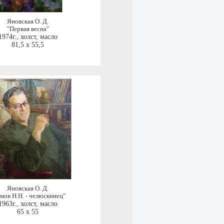
Яновская О. Д.
"Первая весна"
1974г.
,
холст, масло
81,5 x 55,5
Яновская О. Д.
мов Н.Н. - челюскинец"
1963г.
,
холст, масло
65 x 55