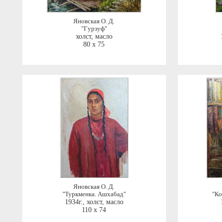
Яновская О. Д.
"Гурзуф"
холст, масло
80 x 75
Яновская О. Д.
"Туркменка. Ашхабад"
"Ко
1934г.
,
холст, масло
110 x 74