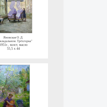
Яновская О. Д.
складальном. Трёхгорка"
1951г.
,
холст, масло
55,5 x 44