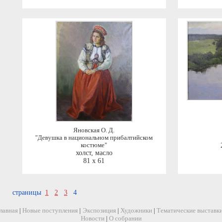
Яновская О. Д.
"Девушка в национальном прибалтийском
костюме"
холст, масло
81 x 61
страницы
1
2
3
4
лавная
|
Новые поступления
|
Экспозиция
|
Художники
|
Тематические выставк
Новости
|
О собрании