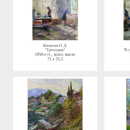
Яновская О. Д.
"Трёхгорка"
"В 
1950-е гг.
,
холст, масло
71 x 55,5