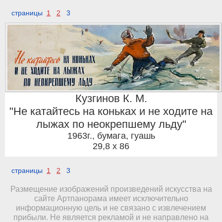
страницы
1
2
3
Кузгинов К. М.
"Не катайтесь на коньках и не ходите на
лыжах по неокрепшему льду"
1963г.
,
бумага, гуашь
29,8 x 86
страницы
1
2
3
Размещение изображений произведений искусства на
сайте Артпанорама имеет исключительно
информационную цель и не связано с извлечением
прибыли. Не является рекламой и не направлено на