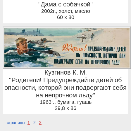
"Дама с собачкой"
2002г.
,
холст, масло
60 x 80
Кузгинов К. М.
"Родители! Предупреждайте детей об
опасности, которой они подвергают себя
на непрочном льду"
1963г.
,
бумага, гуашь
29,8 x 86
страницы
1
2
3