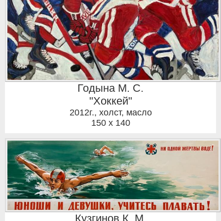
Годына М. С.
"Хоккей"
2012г.
,
холст, масло
150 x 140
Кузгинов К. М.