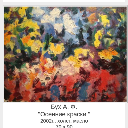
Бух А. Ф.
"Осенние краски."
2002г.
,
холст, масло
70 x 90