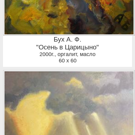
Бух А. Ф.
"Осень в Царицыно"
2000г.
,
оргалит, масло
60 x 60