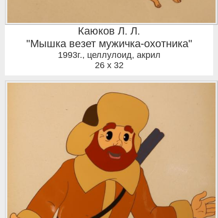
Каюков Л. Л.
"Мышка везет мужичка-охотника"
1993г.
,
целлулоид, акрил
26 x 32