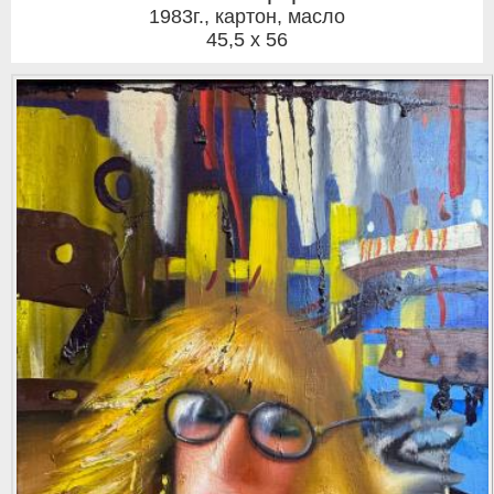
1983г.
,
картон, масло
45,5 x 56