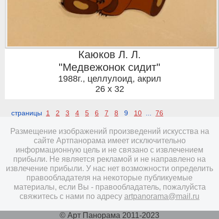
Каюков Л. Л.
"Медвежонок сидит"
1988г.
,
целлулоид, акрил
26 x 32
страницы
1
2
3
4
5
6
7
8
9
10
...
76
Размещение изображений произведений искусства на
сайте Артпанорама имеет исключительно
информационную цель и не связано с извлечением
прибыли. Не является рекламой и не направлено на
извлечение прибыли. У нас нет возможности определить
правообладателя на некоторые публикуемые
материалы, если Вы - правообладатель, пожалуйста
свяжитесь с нами по адресу
artpanorama@mail.ru
© Арт Панорама 2011-2023