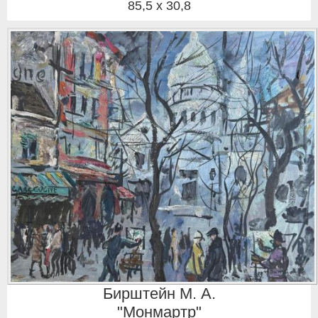
85,5 x 30,8
Бирштейн М. А.
"Монмартр"