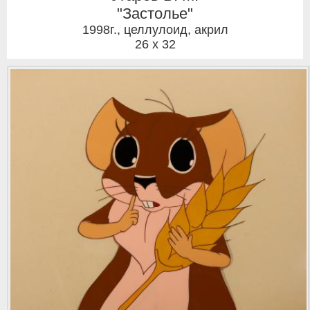
"Застолье"
1998г.
,
целлулоид, акрил
26 x 32