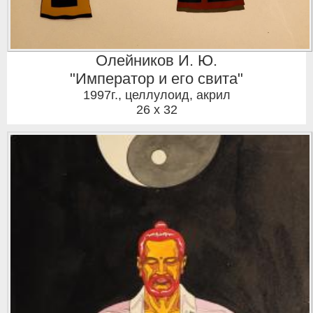
Олейников И. Ю.
"Император и его свита"
1997г.
,
целлулоид, акрил
26 x 32