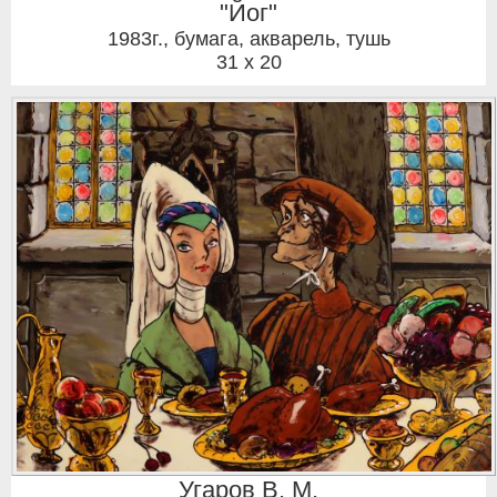
"Йог"
1983г.
,
бумага, акварель, тушь
31 x 20
Угаров В. М.