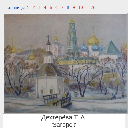
страницы
1
2
3
4
5
6
7
8
9
10
...
76
Дехтерёва Т. А.
"Загорск"