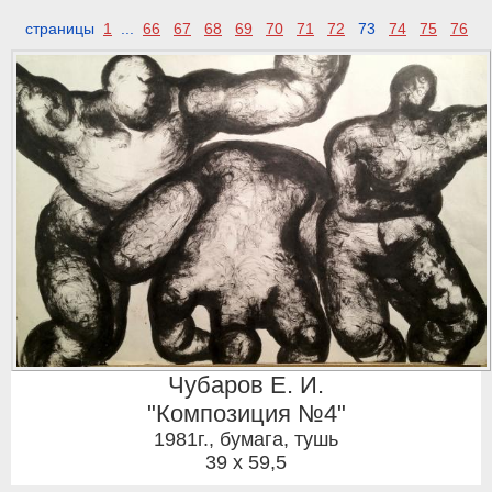
страницы
1
...
66
67
68
69
70
71
72
73
74
75
76
Чубаров Е. И.
"Композиция №4"
1981г.
,
бумага, тушь
39 x 59,5