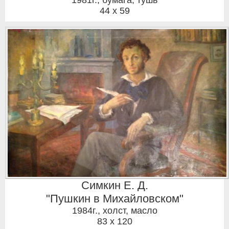
1981г.
,
бумага, тушь
44 x 59
Симкин Е. Д.
"Пушкин в Михайловском"
1984г.
,
холст, масло
83 x 120