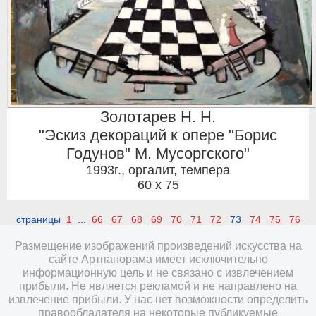
Золотарев Н. Н.
"Эскиз декораций к опере "Борис
Годунов" М. Мусоргского"
1993г.
,
оргалит, темпера
60 x 75
страницы
1
...
66
67
68
69
70
71
72
73
74
75
76
Размещение изображений произведений искусства на
сайте Артпанорама имеет исключительно
информационную цель и не связано с извлечением
прибыли. Не является рекламой и не направлено на
извлечение прибыли. У нас нет возможности определить
правообладателя на некоторые публикуемые