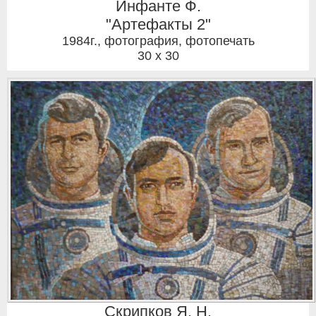
Инфанте Ф.
"Артефакты 2"
1984г.
,
фотография, фотопечать
30 x 30
Скрипков Я. Н.