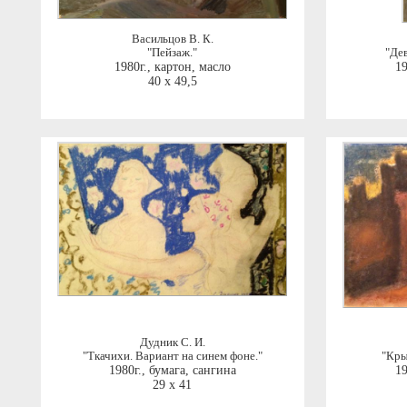
Васильцов В. К.
"Пейзаж."
"Де
1980г.
,
картон, масло
19
40 x 49,5
Дудник С. И.
"Ткачихи. Вариант на синем фоне."
"Кры
1980г.
,
бумага, сангина
19
29 x 41