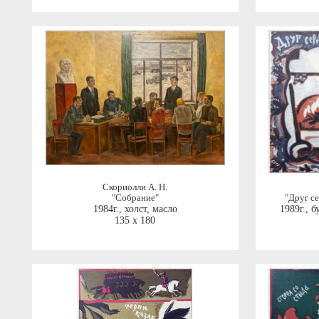
Скориолли А. Н.
"Собрание"
"Друг с
1984г.
,
холст, масло
1989г.
,
б
135 x 180