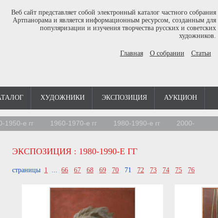
Веб сайт представляет собой электронный каталог частного собрания
Артпанорама и является информационным ресурсом, созданным для
популяризации и изучения творчества русских и советских
художников.
Главная
О собрании
Статьи
АТАЛОГ
ХУДОЖНИКИ
ЭКСПОЗИЦИЯ
АУКЦИОН
0-1950-е гг
1960-1970-е гг
1980-1990-е гг
2000-
ЭКСПОЗИЦИЯ
: 1980-1990-Е ГГ
страницы
1
...
66
67
68
69
70
71
72
73
74
75
76