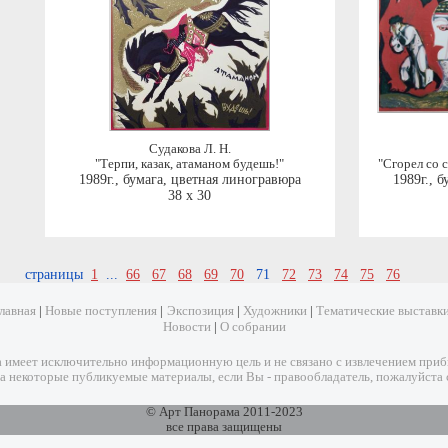
Судакова Л. Н.
"Терпи, казак, атаманом будешь!"
"Сгорел со 
1989г.
,
бумага, цветная линогравюра
1989г.
,
б
38 x 30
страницы
1
...
66
67
68
69
70
71
72
73
74
75
76
лавная
|
Новые поступления
|
Экспозиция
|
Художники
|
Тематические выставк
Новости
|
О собрании
имеет исключительно информационную цель и не связано с извлечением прибыл
а некоторые публикуемые материалы, если Вы - правообладатель, пожалуйста 
© Арт Панорама 2011-2023
все права защищены