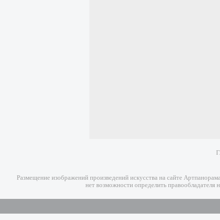
Г
Размещение изображений произведений искусства на сайте Артпанорама 
нет возможности определить правообладателя н