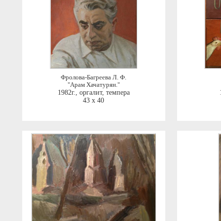
Фролова-Багреева Л. Ф.
"Арам Хачатурян."
1982г.
,
оргалит, темпера
43 x 40