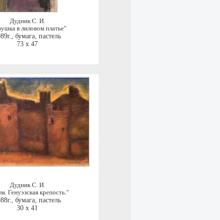
Дудник С. И.
вушка в лиловом платье"
89г.
,
бумага, пастель
73 x 47
Дудник С. И.
м. Генуэзская крепость."
88г.
,
бумага, пастель
30 x 41