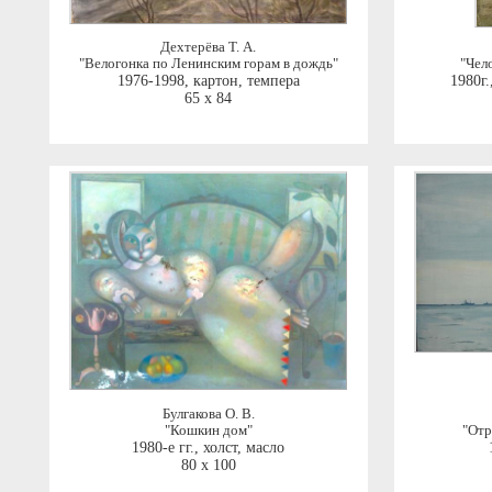
Дехтерёва Т. А.
"Велогонка по Ленинским горам в дождь"
"Чел
1976-1998
,
картон, темпера
1980г.
65 x 84
Булгакова О. В.
"Кошкин дом"
"Отр
1980-е гг.
,
холст, масло
80 x 100