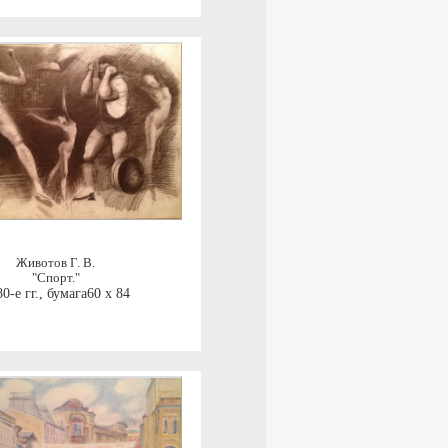
Животов Г. В.
"Спорт."
0-е гг.
,
бумага60 x 84