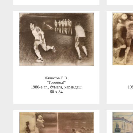
Животов Г. В.
"Гооооол!"
1980-е гг.
,
бумага, карандаш
198
60 x 84