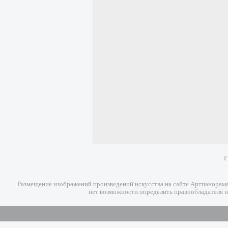
Г
Размещение изображений произведений искусства на сайте Артпанорама 
нет возможности определить правообладателя н