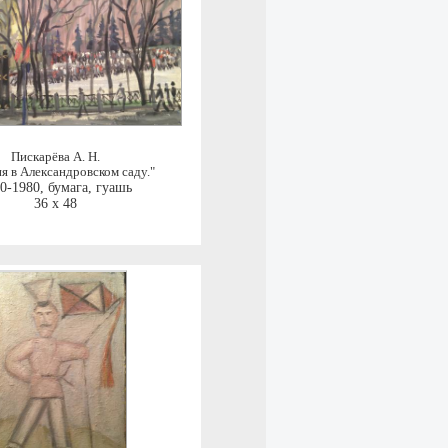
Пискарёва А. Н.
я в Александровском саду."
0-1980
,
бумага, гуашь
36 x 48