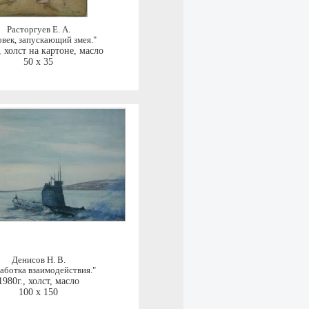
Расторгуев Е. А.
овек, запускающий змея."
,
холст на картоне, масло
50 x 35
Денисов Н. В.
аботка взаимодействия."
1980г.
,
холст, масло
100 x 150