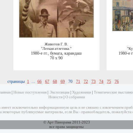
Животов Г. В.
"Легкая атлетика."
"Ку
1980-е гг.
,
бумага, карандаш
1980-е г
70 x 90
страницы
1
...
66
67
68
69
70
71
72
73
74
75
76
лавная
|
Новые поступления
|
Экспозиция
|
Художники
|
Тематические выставк
Новости
|
О собрании
имеет исключительно информационную цель и не связано с извлечением прибыл
а некоторые публикуемые материалы, если Вы - правообладатель, пожалуйста 
© Арт Панорама 2011-2023
все права защищены