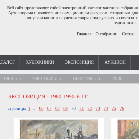
Веб сайт представляет собой электронный каталог частного собрания
Артпанорама и является информационным ресурсом, созданным для
популяризации и изучения творчества русских и советских
художников.
Главная
О собрании
Статьи
АТАЛОГ
ХУДОЖНИКИ
ЭКСПОЗИЦИЯ
АУКЦИОН
0-1950-е гг
1960-1970-е гг
1980-1990-е гг
2000-
ЭКСПОЗИЦИЯ
: 1980-1990-Е ГГ
страницы
1
...
66
67
68
69
70
71
72
73
74
75
76