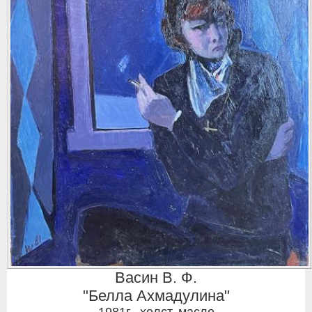
Васин В. Ф.
"Белла Ахмадулина"
1981г.
,
холст, масло