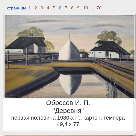
страницы
1
2
3
4
5
6
7
8
9
10
...
76
Обросов И. П.
"Деревня"
первая половина 1980-х гг.
,
картон, темпера
49,4 x 77