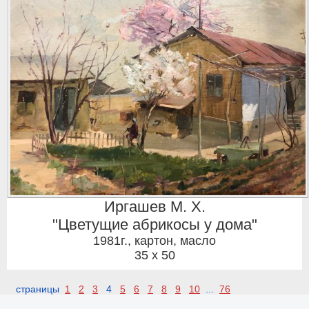
Иргашев М. Х.
"Цветущие абрикосы у дома"
1981г.
,
картон, масло
35 x 50
страницы
1
2
3
4
5
6
7
8
9
10
...
76