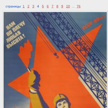
страницы
1
2
3
4
5
6
7
8
9
10
...
76