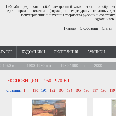
Веб сайт представляет собой электронный каталог частного собрания
Артпанорама и является информационным ресурсом, созданным для
популяризации и изучения творчества русских и советских
художников.
Главная
О собрании
Статьи
АТАЛОГ
ХУДОЖНИКИ
ЭКСПОЗИЦИЯ
АУКЦИОН
0-1950-е гг
1960-1970-е гг
1980-1990-е гг
2000-
ЭКСПОЗИЦИЯ
: 1960-1970-Е ГГ
страницы
1
...
190
191
192
193
194
195
196
197
198
199