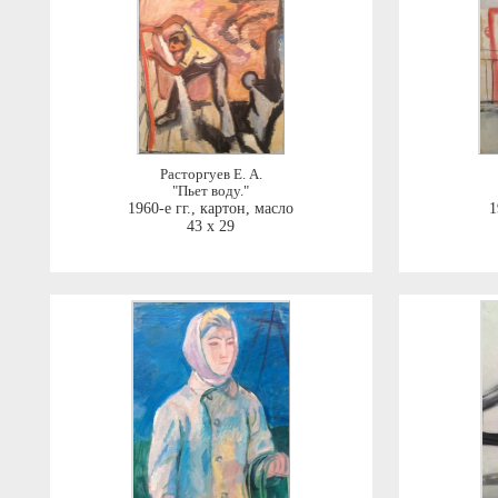
Расторгуев Е. А.
"Пьет воду."
1960-е гг.
,
картон, масло
1
43 x 29