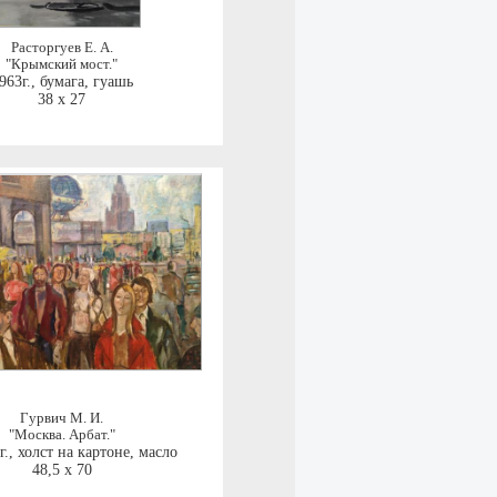
Расторгуев Е. А.
"Крымский мост."
963г.
,
бумага, гуашь
38 x 27
Гурвич М. И.
"Москва. Арбат."
г.
,
холст на картоне, масло
48,5 x 70