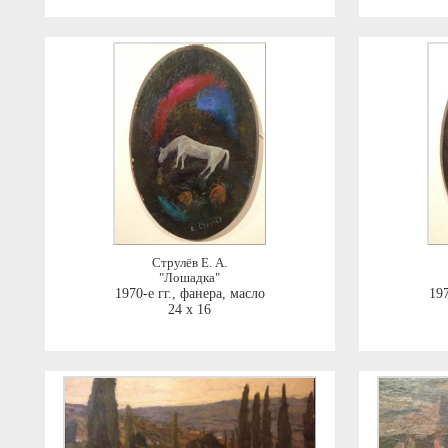
Струлёв Е. А.
"Лошадка"
1970-е гг.
,
фанера, масло
197
24 x 16