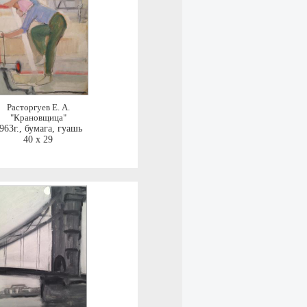
Расторгуев Е. А.
"Крановщица"
963г.
,
бумага, гуашь
40 x 29