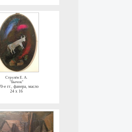
Струлёв Е. А.
"Бычок"
0-е гг.
,
фанера, масло
24 x 16