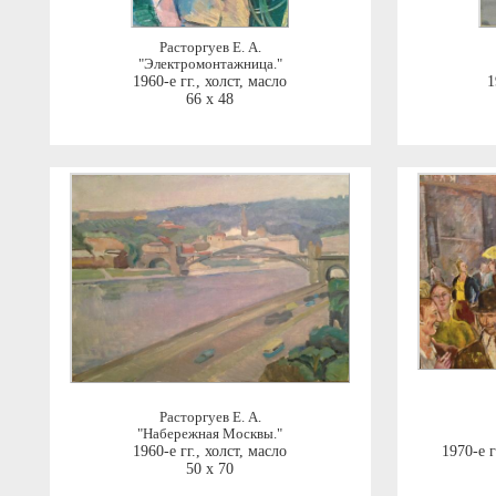
Расторгуев Е. А.
"Электромонтажница."
1960-е гг.
,
холст, масло
1
66 x 48
Расторгуев Е. А.
"Набережная Москвы."
1960-е гг.
,
холст, масло
1970-е г
50 x 70