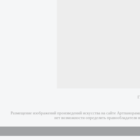
Г
Размещение изображений произведений искусства на сайте Артпанорама 
нет возможности определить правообладателя н