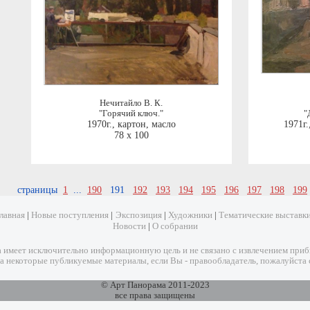
Нечитайло В. К.
"Горячий ключ."
"
1970г.
,
картон, масло
1971г.
78 x 100
страницы
1
...
190
191
192
193
194
195
196
197
198
199
лавная
|
Новые поступления
|
Экспозиция
|
Художники
|
Тематические выставк
Новости
|
О собрании
имеет исключительно информационную цель и не связано с извлечением прибыл
а некоторые публикуемые материалы, если Вы - правообладатель, пожалуйста 
© Арт Панорама 2011-2023
все права защищены