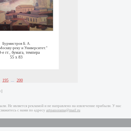
Бурмистров Б. А.
Москву-реку и Университет."
-е гг.
,
бумага, темпера
55 x 83
195
...
200
и
|
и. Не является рекламой и не направлено на извлечение прибыли. У нас
свяжитесь с нами по адресу
artpanorama@mail.ru