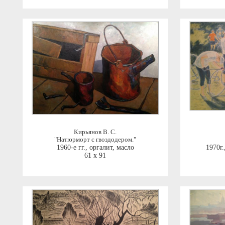
Кирьянов В. С.
"Натюрморт с гвоздодером."
1960-е гг.
,
оргалит, масло
1970г.
61 x 91