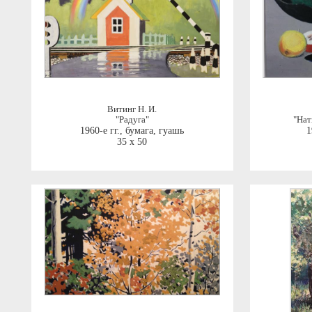
Витинг Н. И.
"Радуга"
"Нат
1960-е гг.
,
бумага, гуашь
1
35 x 50