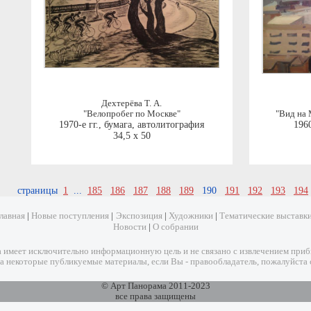
Дехтерёва Т. А.
"Велопробег по Москве"
"Вид на 
1970-е гг.
,
бумага, автолитография
1960
34,5 x 50
страницы
1
...
185
186
187
188
189
190
191
192
193
194
лавная
|
Новые поступления
|
Экспозиция
|
Художники
|
Тематические выставк
Новости
|
О собрании
имеет исключительно информационную цель и не связано с извлечением прибыл
а некоторые публикуемые материалы, если Вы - правообладатель, пожалуйста 
© Арт Панорама 2011-2023
все права защищены