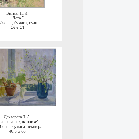
Витинг Н. И.
"Лето."
0-е гг.
,
бумага, гуашь
45 x 40
Дехтерёва Т. А.
есна на подоконнике"
-е гг.
,
бумага, темпера
46,5 x 63