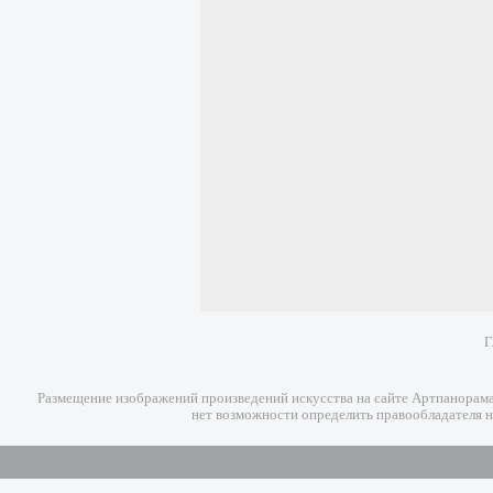
Г
Размещение изображений произведений искусства на сайте Артпанорама 
нет возможности определить правообладателя н