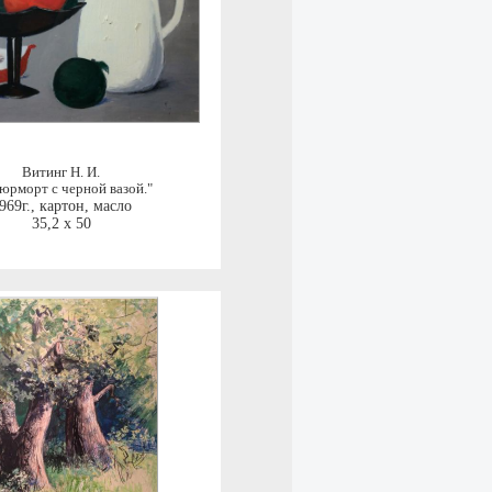
Витинг Н. И.
юрморт с черной вазой."
969г.
,
картон, масло
35,2 x 50