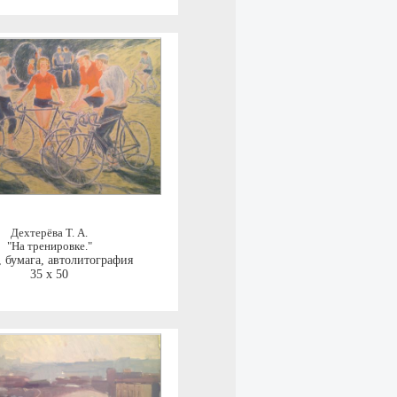
Дехтерёва Т. А.
"На тренировке."
,
бумага, автолитография
35 x 50