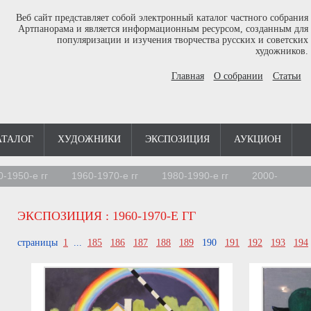
Веб сайт представляет собой электронный каталог частного собрания
Артпанорама и является информационным ресурсом, созданным для
популяризации и изучения творчества русских и советских
художников.
Главная
О собрании
Статьи
АТАЛОГ
ХУДОЖНИКИ
ЭКСПОЗИЦИЯ
АУКЦИОН
0-1950-е гг
1960-1970-е гг
1980-1990-е гг
2000-
ЭКСПОЗИЦИЯ
: 1960-1970-Е ГГ
страницы
1
...
185
186
187
188
189
190
191
192
193
194