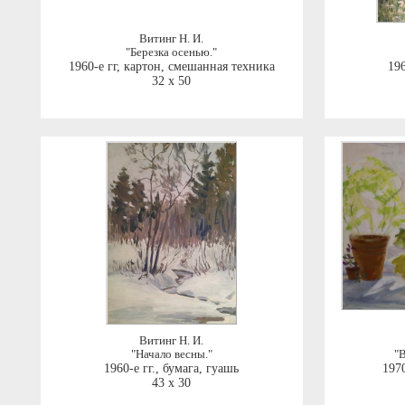
Витинг Н. И.
"Березка осенью."
1960-е гг
,
картон, смешанная техника
196
32 x 50
Витинг Н. И.
"Начало весны."
"В
1960-е гг.
,
бумага, гуашь
1970
43 x 30