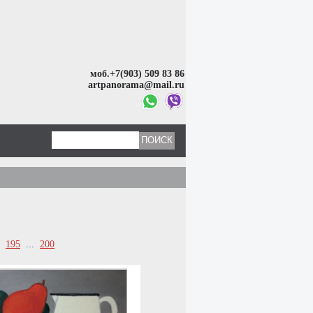
моб.+7(903) 509 83 86
artpanorama@mail.ru
195
...
200