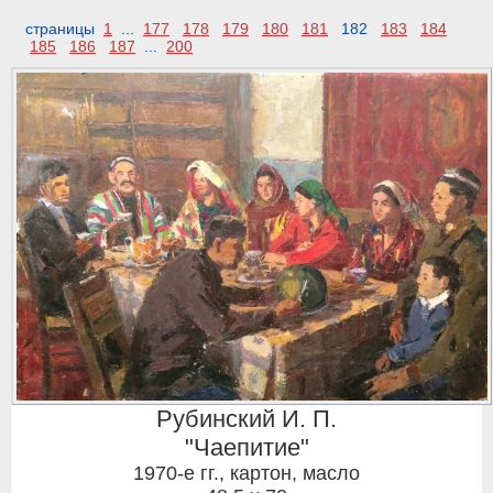
страницы
1
...
177
178
179
180
181
182
183
184
185
186
187
...
200
Рубинский И. П.
"Чаепитие"
1970-е гг.
,
картон, масло