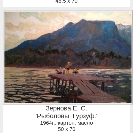
48,5 x 70
Зернова Е. С.
"Рыболовы. Гурзуф."
1964г.
,
картон, масло
50 x 70