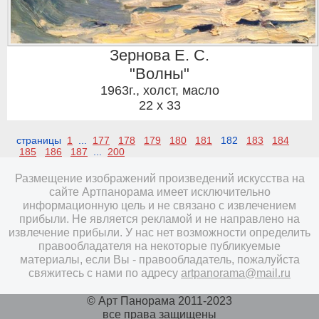
Зернова Е. С.
"Волны"
1963г.
,
холст, масло
22 x 33
страницы
1
...
177
178
179
180
181
182
183
184
185
186
187
...
200
Размещение изображений произведений искусства на
сайте Артпанорама имеет исключительно
информационную цель и не связано с извлечением
прибыли. Не является рекламой и не направлено на
извлечение прибыли. У нас нет возможности определить
правообладателя на некоторые публикуемые
материалы, если Вы - правообладатель, пожалуйста
свяжитесь с нами по адресу
artpanorama@mail.ru
© Арт Панорама 2011-2023
все права защищены