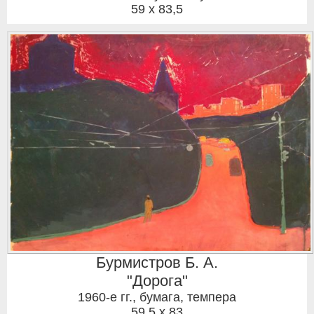
59 x 83,5
Бурмистров Б. А.
"Дорога"
1960-е гг.
,
бумага, темпера
59,5 x 83