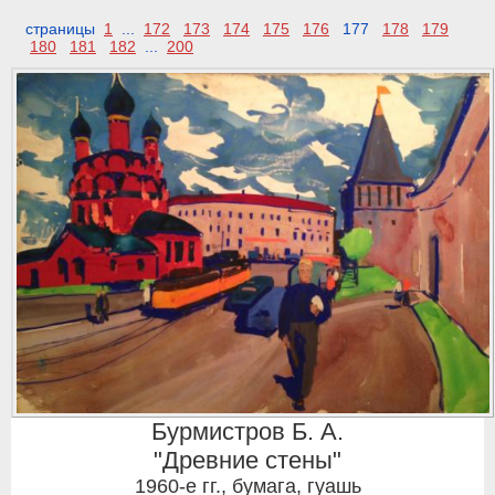
страницы
1
...
172
173
174
175
176
177
178
179
180
181
182
...
200
Бурмистров Б. А.
"Древние стены"
1960-е гг.
,
бумага, гуашь