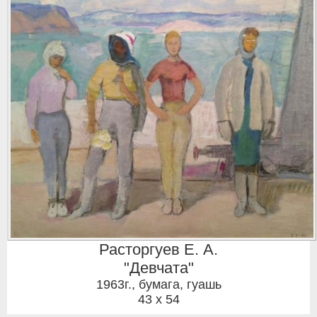
Расторгуев Е. А.
"Девчата"
1963г.
,
бумага, гуашь
43 x 54