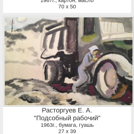
1967г.
,
картон, масло
70 x 50
Расторгуев Е. А.
"Подсобный рабочий"
1963г.
,
бумага, гуашь
27 x 39