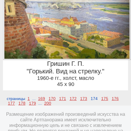
Гришин Г. П.
"Горький. Вид на стрелку."
1960-е гг.
,
холст, масло
45 x 90
страницы
1
...
169
170
171
172
173
174
175
176
177
178
179
...
200
Размещение изображений произведений искусства на
сайте Артпанорама имеет исключительно
информационную цель и не связано с извлечением
прибыли. Не является рекламой и не направлено на