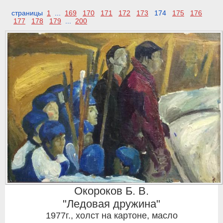
страницы
1
...
169
170
171
172
173
174
175
176
177
178
179
...
200
Окороков Б. В.
"Ледовая дружина"
1977г.
,
холст на картоне, масло