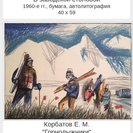
1960-е гг.
,
бумага, автолитография
40 x 59
Корбатов Е. М.
"Горнолыжники"