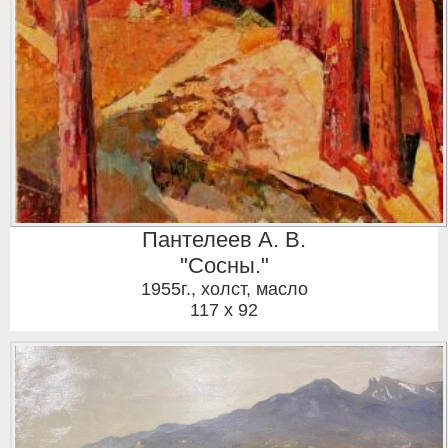
Пантелеев А. В.
"Сосны."
1955г.
,
холст, масло
117 x 92