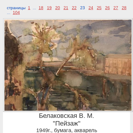
страницы
1
...
18
19
20
21
22
23
24
25
26
27
28
...
104
Белаковская В. М.
"Пейзаж"
1949г.
,
бумага, акварель