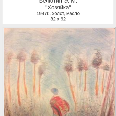
Белютин Э. М.
"Хозяйка"
1947г.
,
холст, масло
82 x 62